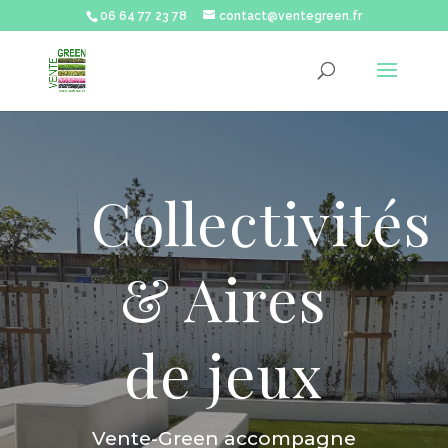
06 64 77 23 78
contact@ventegreen.fr
Collectivités
& Aires
de jeux
Vente-Green accompagne